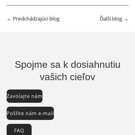
←
Predchádzajúci blog
Ďalší blog
→
Spojme sa k dosiahnutiu
vašich cieľov
Zavolajte nám
Pošlite nám e-mail
FAQ