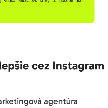
aj vďaka Michalovi, ktorý tu pôsobil ako
.
lepšie cez Instagram
marketingová agentúra