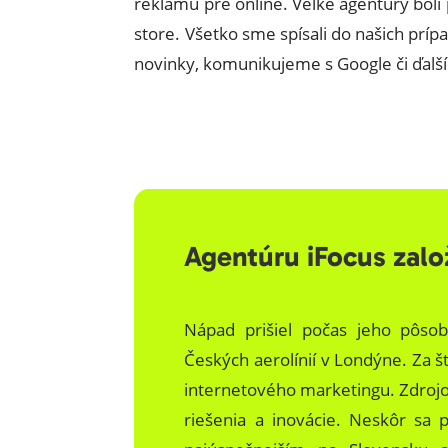
reklamu pre online. Veľké agentúry boli
store. Všetko sme spísali do našich prí
novinky, komunikujeme s Google či ďalš
Agentúru iFocus zaloz
Nápad prišiel počas jeho pôs
Českých aerolínií v Londýne. Za št
internetového marketingu. Zdrojov 
riešenia a inovácie. Neskôr sa 