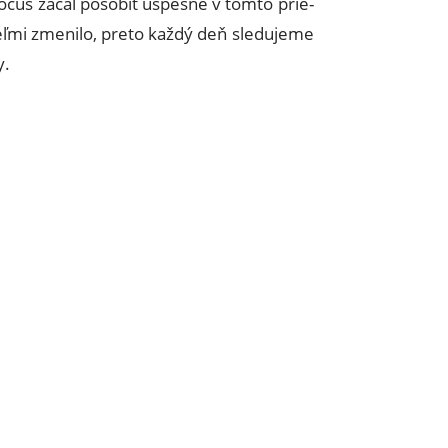
ocus začal pôsobiť úspešne v tomto prie-
veľmi zmenilo, preto každý deň sledujeme
y.