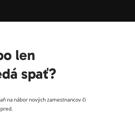
bo len
edá spať?
paň na nábor nových zamestnancov či
vpred.