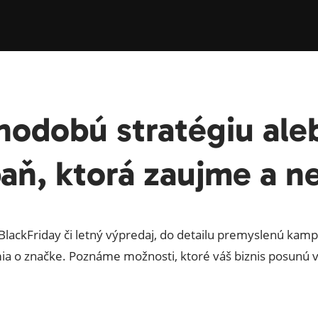
hodobú stratégiu ale
aň, ktorá zaujme a n
BlackFriday či letný výpredaj, do detailu premyslenú kam
 o značke. Poznáme možnosti, ktoré váš biznis posunú 