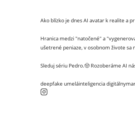
Ako blízko je dnes AI avatar k realite a 
Hranica medzi "natočené" a "vygenerované
ušetrené peniaze, v osobnom živote sa mô
Sleduj sériu Pedro.🤠 Rozoberáme AI nás
deepfake umeláinteligencia digitálnyma