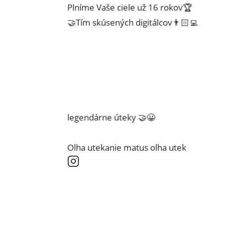
Plníme Vaše ciele už 16 rokov🏆
🤝Tím skúsených digitálcov👨🏻‍💻
legendárne úteky 🤝😀
Olha utekanie matus olha utek