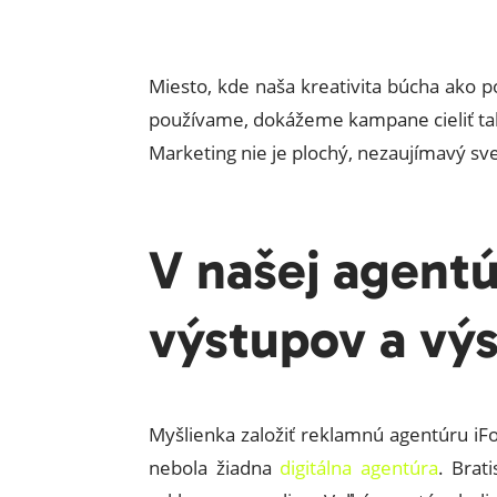
Miesto, kde naša kreativita búcha ako po
používame, dokážeme kampane cieliť tak
Marketing nie je plochý, nezaujímavý svet
V našej agentú
výstupov a výs
Myšlienka založiť reklamnú agentúru iF
nebola žiadna
digitálna agentúra
. Brat