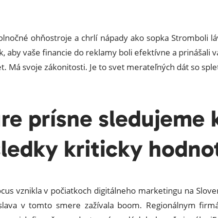
lnočné ohňostroje a chrlí nápady ako sopka Stromboli láv
, aby vaše financie do reklamy boli efektívne a prinášali v
. Má svoje zákonitosti. Je to svet merateľných dát so splet
re prísne sledujeme k
ledky kriticky hodno
ocus vznikla v počiatkoch digitálneho marketingu na Slov
islava v tomto smere zažívala boom. Regionálnym fir