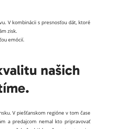
u. V kombinácii s presnosťou dát, ktoré
ám zisk.
̌ou emócií.
valitu našich
tíme.
ensku. V piešťanskom regióne v tom čase
mám a predajcom nemal kto pripravovať