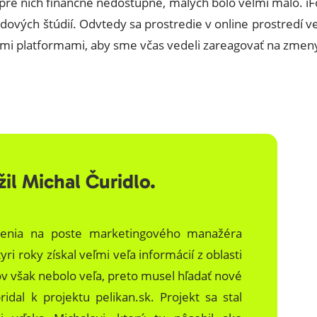
 pre nich finančne nedostupné, malých bolo veľmi málo. iF
padových štúdií. Odvtedy sa prostredie v online prostredí 
ími platformami, aby sme včas vedeli zareagovať na zmen
̌il Michal Čuridlo.
obenia na poste marketingového manažéra
yri roky získal veľmi veľa informácií z oblasti
však nebolo veľa, preto musel hľadať nové
pridal k projektu pelikan.sk. Projekt sa stal