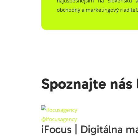
najúspešnejším na Slovensku 
obchodný a marketingový riaditeľ
Spoznajte nás 
@ifocusagency
iFocus | Digitálna 