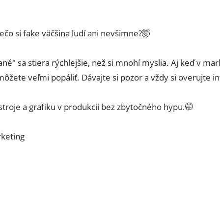
prečo si fake väčšina ľudí ani nevšimne?🤯
" sa stiera rýchlejšie, než si mnohí myslia. Aj keď v mar
žete veľmi popáliť. Dávajte si pozor a vždy si overujte i
troje a grafiku v produkcii bez zbytočného hypu.🤭
rketing