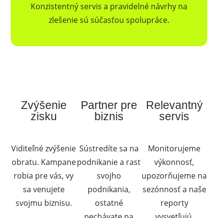
Konzistentný servis a pravidelné návrhy na
zlešenie sú súčasťou spolupráce.
Zvýšenie
Partner pre
Relevantný
zisku
biznis
servis
Viditeľné zvýšenie
Sústredíte sa na
Monitorujeme
obratu. Kampane
podnikanie a rast
výkonnosť,
robia pre vás, vy
svojho
upozorňujeme na
sa venujete
podnikania,
sezónnosť a naše
svojmu biznisu.
ostatné
reporty
nechávate na
vysvetľujú.