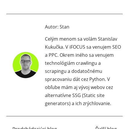
Autor:
Stan
Celým menom sa volám Stanislav
Kukučka. V iFOCUS sa venujem SEO
a PPC. Okrem iného sa venujem
technológiám crawlingu a
scrapingu a dodatočnému
spracovaniu dát cez Python. V
obľube mám aj vývoj webov cez
alternatívne SSG (Static site
generators) a ich zrýchlovanie.
←
Predchádzajúci blog
Ďalší blog
→