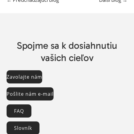
Spojme sa k dosiahnutiu
vašich cieľov
Zavolajte nám
Pošlite nám e-mail
FAQ
Slovník