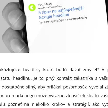
okúzľujúce headliny ktoré budú dávať zmysel? V
statu headlinu. Je to prvý kontakt zákazníka s va
 dostatočne silný, aby prilákal pozornosť a vyvolal z
neuromarketingu môže výrazne zlepšiť efektivitu vaš
u pozrieť na niekoľko krokov a stratégií, ako vyt