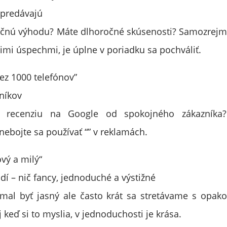
 predávajú
čnú výhodu? Máte dlhoročné skúsenosti? Samozrejme 
mi úspechmi, je úplne v poriadku sa pochváliť.
ez 1000 telefónov”
níkov
ú recenziu na Google od spokojného zákazník
bojte sa používať “” v reklamách.
ový a milý“
udí – nič fancy, jednoduché a výstižné
mal byť jasný ale často krát sa stretávame s opak
aj keď si to myslia, v jednoduchosti je krása.