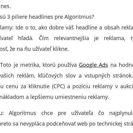
ines.
 sú 3 piliere headlines pre Algoritmus?
lamy: Ide o to, ako dobre váš headline a obsah re
vateľ hľadá. Čím relevantnejšia je reklama, 
ť, že na ňu užívateľ klikne.
 Toto je metrika, ktorú používa
Google Ads
na hodnot
vašich reklám, kľúčových slov a vstupných stránok
u cenu za kliknutie (CPC) a pozíciu reklamy v aukci
 nákladom a lepšiemu umiestneniu reklamy.
u: Algoritmus chce pre užívateľa čo najplynule
preto sa nevypláca podceňovať web po technickej str