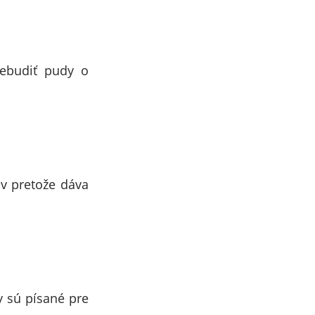
rebudiť pudy o
ov pretože dáva
y sú písané pre