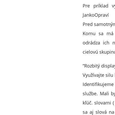
Pre príklad v
JankoOpraví
Pred samotným
Komu sa má r
odrádza ich n
cielovú skupinu
“Rozbitý displa
Využívajte sil
Identifikujem
službe. Mali b
kľúč. slovami (
sa aj slová na