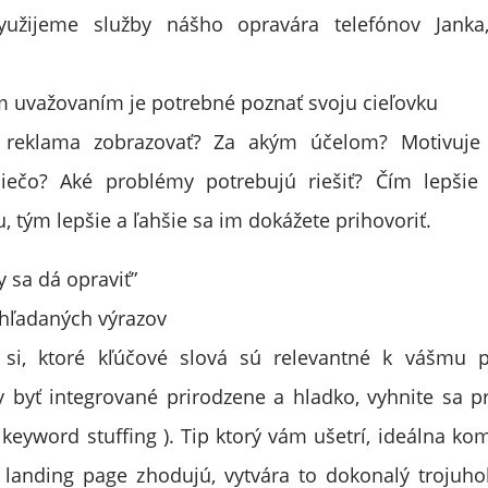
yužijeme služby nášho opravára telefónov Janka,
 uvažovaním je potrebné poznať svoju cieľovku
eklama zobrazovať? Za akým účelom? Motivuje
iečo? Aké problémy potrebujú riešiť? Čím lepšie
, tým lepšie a ľahšie sa im dokážete prihovoriť.
y sa dá opraviť”
u hľadaných výrazov
e si, ktoré kľúčové slová sú relevantné k vášmu 
y byť integrované prirodzene a hladko, vyhnite sa p
 keyword stuffing ). Tip ktorý vám ušetrí, ideálna ko
 landing page zhodujú, vytvára to dokonalý trojuhol