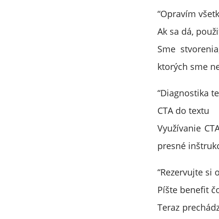
“Opravím všetk
Ak sa dá, použ
Sme stvorenia
ktorých sme ne
“Diagnostika t
CTA do textu
Využívanie CTA
presné inštruk
“Rezervujte si 
Píšte benefit č
Teraz prechádz