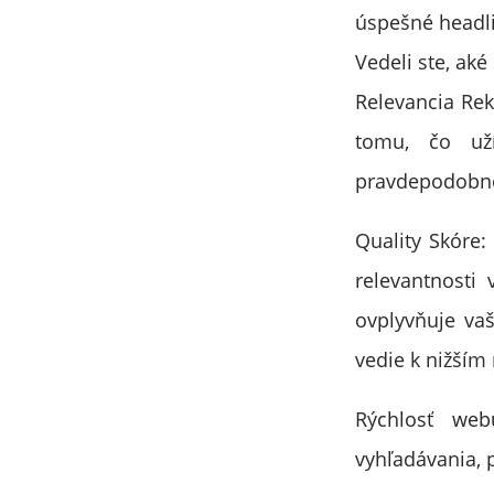
úspešné headl
Vedeli ste, aké
Relevancia Rek
tomu, čo uží
pravdepodobnos
Quality Skóre:
relevantnosti 
ovplyvňuje vaš
vedie k nižším
Rýchlosť web
vyhľadávania, 