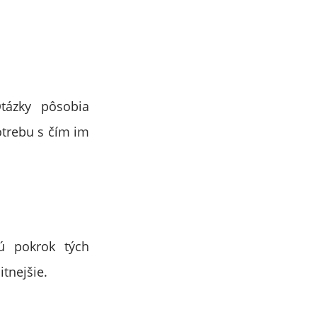
Otázky pôsobia
otrebu s čím im
jú pokrok tých
itnejšie.