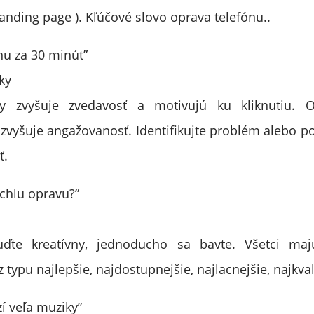
anding page ). Kľúčové slovo oprava telefónu..
nu za 30 minút”
ky
ky zvyšuje zvedavosť a motivujú ku kliknutiu. 
 zvyšuje angažovanosť. Identifikujte problém alebo p
ť.
ýchlu opravu?”
uďte kreatívny, jednoducho sa bavte. Všetci ma
 typu najlepšie, najdostupnejšie, najlacnejšie, najkval
í veľa muziky”