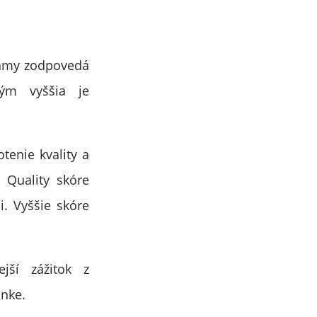
klamy zodpovedá
tým vyššia je
enie kvality a
. Quality skóre
i. Vyššie skóre
jší zážitok z
ánke.