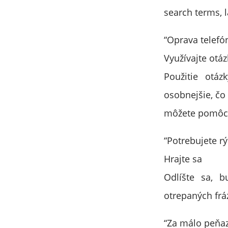
search terms, l
“Oprava telefó
Využívajte otáz
Použitie otáz
osobnejšie, čo
môžete pomôc
“Potrebujete r
Hrajte sa
Odlíšte sa, b
otrepaných fráz
“Za málo peňaz