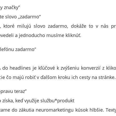
y značky”
ite slovo „zadarmo“
, ktoré milujú slovo zadarmo, dokáže to v nás p
vedeli a jednoducho musíme kliknúť.
elefónu zadarmo”
 do headlines je kľúčové k zvýšeniu konverzií z klik
cie čo majú robiť v ďalšom kroku ich cesty na stránke.
opravu teraz”
o získa, keď využije službu*produkt
ame do zákutia neuromarketingu kúsok hlbšie. Text