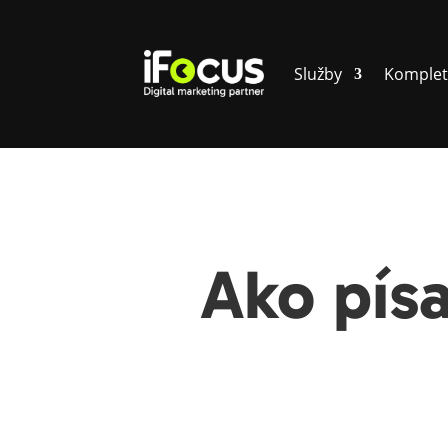
Služby
Komplet
Ako pís