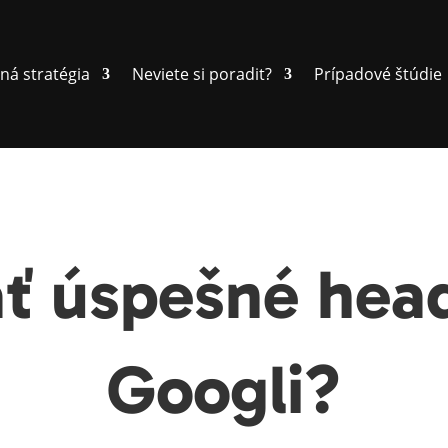
ná stratégia
Neviete si poradit?
Prípadové štúdie
ať úspešné head
Googli?