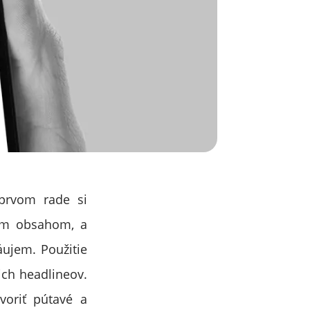
 prvom rade si
ším obsahom, a
áujem. Použitie
ich headlineov.
voriť pútavé a