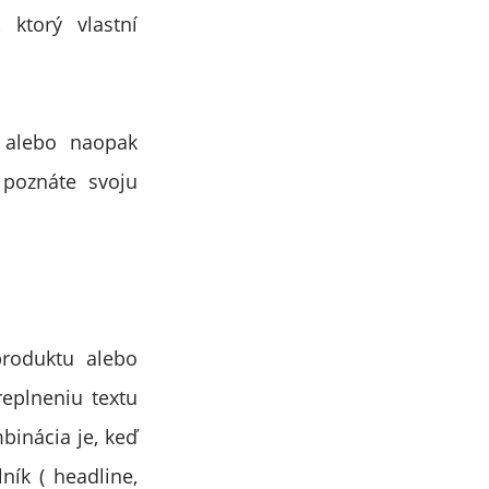
 ktorý vlastní
 alebo naopak
 poznáte svoju
produktu alebo
replneniu textu
mbinácia je, keď
ník ( headline,