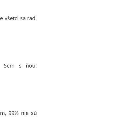
všetci sa radi
a? Sem s ňou!
om, 99% nie sú