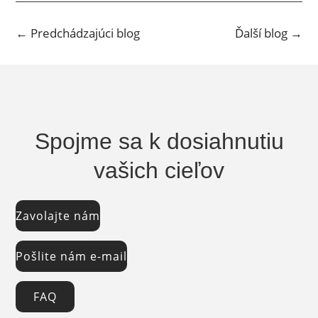
←
Predchádzajúci blog
Ďalší blog
→
Spojme sa k dosiahnutiu
vašich cieľov
Zavolajte nám
Pošlite nám e-mail
FAQ