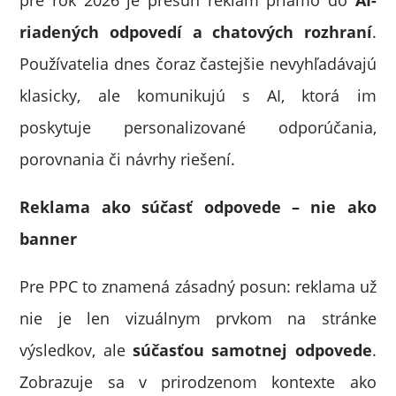
pre rok 2026 je presun reklám priamo do
AI-
riadených odpovedí a chatových rozhraní
.
Používatelia dnes čoraz častejšie nevyhľadávajú
klasicky, ale komunikujú s AI, ktorá im
poskytuje personalizované odporúčania,
porovnania či návrhy riešení.
Reklama ako súčasť odpovede – nie ako
banner
Pre PPC to znamená zásadný posun: reklama už
nie je len vizuálnym prvkom na stránke
výsledkov, ale
súčasťou samotnej odpovede
.
Zobrazuje sa v prirodzenom kontexte ako