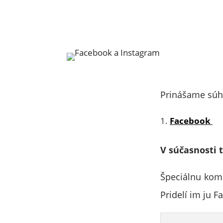
Prinášame súhr
Facebook
V súčasnosti 
Špeciálnu komu
Pridelí im ju F