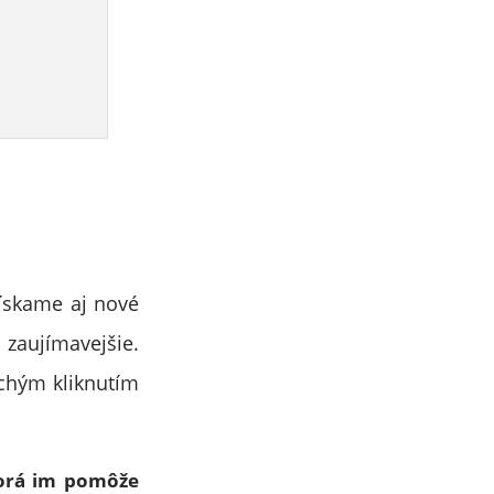
ískame aj nové
 zaujímavejšie.
chým kliknutím
torá im pomôže