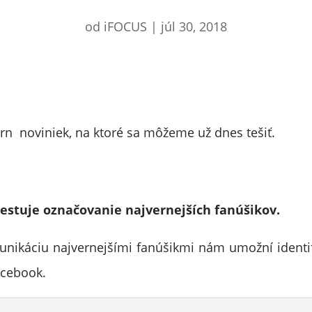
od
iFOCUS
|
júl 30, 2018
n noviniek, na ktoré sa môžeme už dnes tešiť.
testuje označovanie najvernejších fanúšikov.
nikáciu najvernejšími fanúšikmi nám umožní identi
acebook.