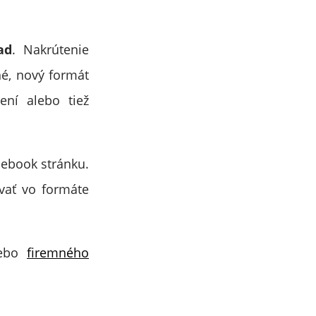
ad
. Nakrútenie
né, nový formát
ení alebo tiež
ebook stránku.
vať vo formáte
lebo
firemného