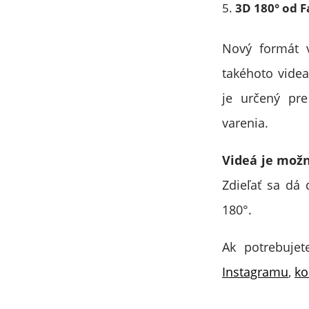
3D 180° od F
Nový formát 
takéhoto videa
je určený pre
varenia.
Videá je možn
Zdieľať sa dá
180°.
Ak potrebuje
Instagramu
,
ko