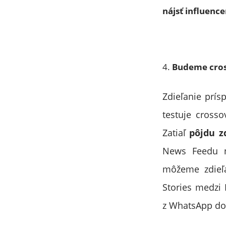
nájsť influenc
Budeme cros
Zdieľanie prís
testuje crosso
Zatiaľ
pôjdu z
News Feedu n
môžeme zdieľ
Stories medzi 
z WhatsApp do 