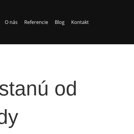
O nás
Referencie
Blog
Kontakt
ostanú od
dy