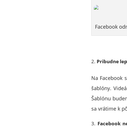
Facebook odm
Pribudne lepš
Na Facebook s
šablóny. Videá
Šablónu budem
sa vrátime k p
Facebook ne