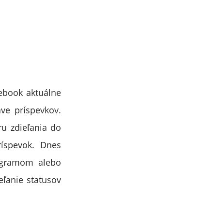
cebook aktuálne
ave príspevkov.
u zdieľania do
íspevok. Dnes
agramom alebo
eľanie statusov