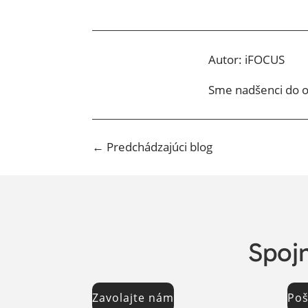
Autor:
iFOCUS
Sme nadšenci do on
←
Predchádzajúci blog
Spojm
Zavolajte nám
Poš