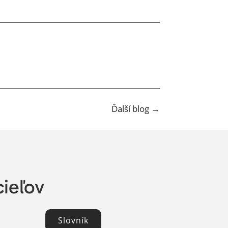
Ďalší blog
→
cieľov
Slovník