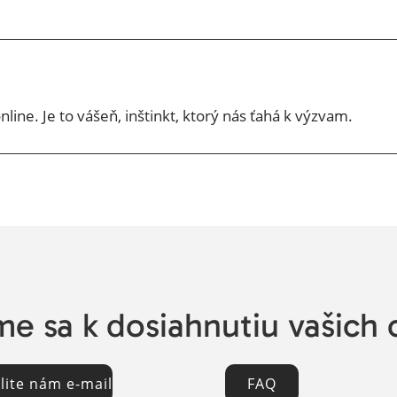
line. Je to vášeň, inštinkt, ktorý nás ťahá k výzvam.
e sa k dosiahnutiu vašich 
lite nám e-mail
FAQ