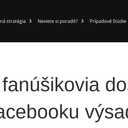
ná stratégia
Neviete si poradit?
Prípadové štúdie
 fanúšikovia d
acebooku výsa