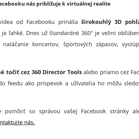
acebooku nás približuje k virtuálnej realite
videa od Facebooku prináša
širokouhlý 3D pohľ
 je ľahké. Dnes už štandardné 360° je veľmi obľúbe
 natáčanie koncertov, športových zápasov, vystúp
é točiť cez 360 Director Tools
alebo priamo cez Fac
 do feedu ako príspevok a užívatelia ho môžu sledo
te pomôcť so správou vašej Facebook stránky a
ntaktujte nás.