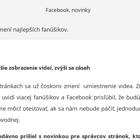
ení najlepších fanúšikov.
ie zobrazenie videí, zvýši sa zásah
tránkach sa už čoskoro zmení umiestnenie videa. Z
 uvidí viacej fanúšikov a Facebook prisľúbil, že budú
e môcť otestovať, ak sa nám nebude páčiť, jednodu
ôvodnej.
dávno prišiel s novinkou pre správcov stránok, k