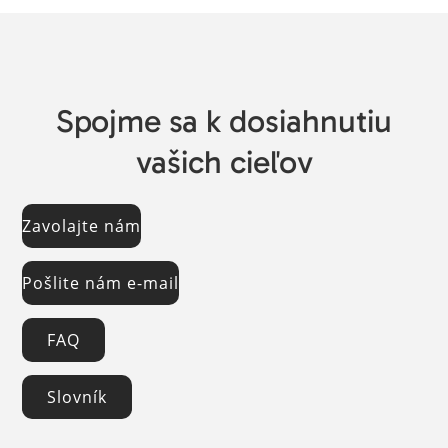
Spojme sa k dosiahnutiu
vašich cieľov
Zavolajte nám
Pošlite nám e-mail
FAQ
Slovník