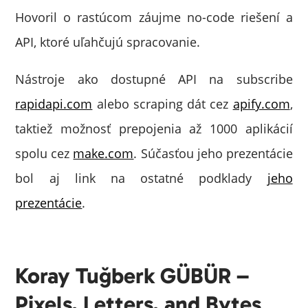
Hovoril o rastúcom záujme no-code riešení a
API, ktoré uľahčujú spracovanie.
Nástroje ako dostupné API na subscribe
rapidapi.com
alebo scraping dát cez
apify.com
,
taktiež možnosť prepojenia až 1000 aplikácií
spolu cez
make.com
. Súčasťou jeho prezentácie
bol aj link na ostatné podklady
jeho
prezentácie
.
Koray Tuğberk GÜBÜR –
Pixels, Letters, and Bytes