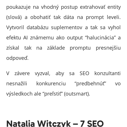
poukazuje na vhodný postup extrahovať entity
(slová) a obohatiť tak dáta na prompt leveli.
Vytvoril databázu suplementov a tak sa vyhol
efektu AI známemu ako output “halucinácia” a
získal tak na základe promptu presnejšiu
odpoveď.
V závere vyzval, aby sa SEO konzultanti
nesnažili konkurenciu “predbehnúť” vo
výsledkoch ale “preľstiť” (outsmart).
Natalia Witczyk – 7 SEO