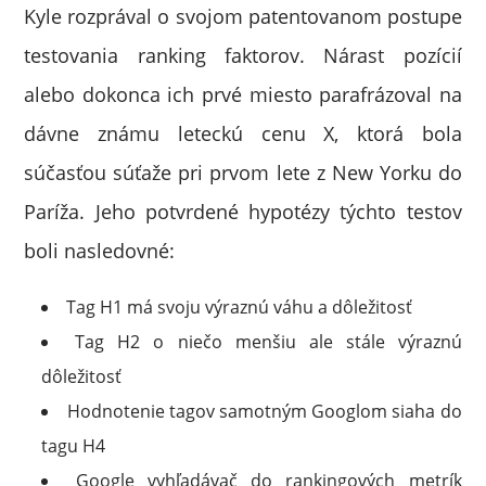
Kyle rozprával o svojom patentovanom postupe
testovania ranking faktorov. Nárast pozícií
alebo dokonca ich prvé miesto parafrázoval na
dávne známu leteckú cenu X, ktorá bola
súčasťou súťaže pri prvom lete z New Yorku do
Paríža. Jeho potvrdené hypotézy týchto testov
boli nasledovné:
Tag H1 má svoju výraznú váhu a dôležitosť
Tag H2 o niečo menšiu ale stále výraznú
dôležitosť
Hodnotenie tagov samotným Googlom siaha do
tagu H4
Google vyhľadávač do rankingových metrík