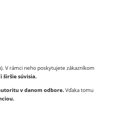
. V rámci neho poskytujete zákazníkom
 širšie súvisia.
j autoritu v danom odbore.
Vďaka tomu
nciou.