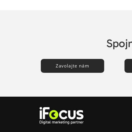
Spojm
Zavolajte nám