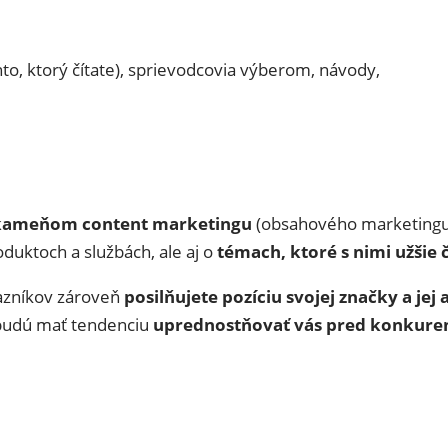
nto, ktorý čítate), sprievodcovia výberom, návody,
kameňom content marketingu
(obsahového marketingu)
oduktoch a službách, ale aj o
témach, ktoré s nimi užšie či
azníkov zároveň
posilňujete pozíciu svojej značky a je
a budú mať tendenciu
uprednostňovať vás pred konkure