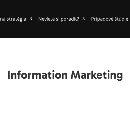
ná stratégia
Neviete si poradit?
Prípadové štúdie
Information Marketing