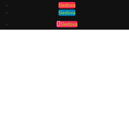
Sledova
Sledova
Sledova
Sledova
Sídlo agentúry
Piešťany
+421 915 210 081
info@ifocus.sk
Kontakt Bratislava