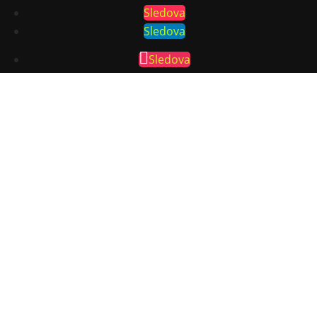
Sledova
Sledova
Sledova
Sledova
Sídlo agentúry
Piešťany
+421 915 210 081
info@ifocus.sk
Kontakt Bratislava