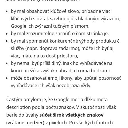
by mal obsahovať kľúčové slovo, prípadne viac
kľúčových slov, ak sa zhodujú s hľadaným výrazom,
Google ich zvýrazní tučným písmom,
by mal zrozumiteľne zhrnúť, o čom stránka je,
by mal spomenúť konkurenčné výhody produktu či
služby (napr. doprava zadarmo), môže ich byť aj
viac, máte na to dosť priestoru,
by nemal byť príliš dlhý, inak ho vyhľadávače na
konci orežú a zvyšok nahradia troma bodkami,
môže obsahovať emoji ikony, aby upútal pozornosť
vyhľadávače ich však nezobrazia vždy.
Častým omylom je, že Google meria dĺžku meta
description podľa počtu znakov. V skutočnosti však
berie do úvahy
súčet šírok všetkých znakov
(vrátane medzier) v pixeloch. Pri všetkých fontoch