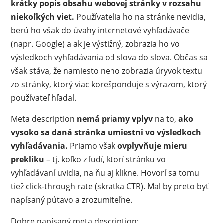
krátky popis obsahu webovej stránky v rozsahu
niekoľkých viet.
Používatelia ho na stránke nevidia,
berú ho však do úvahy internetové vyhľadávače
(napr. Google) a ak je výstižný, zobrazia ho vo
výsledkoch vyhľadávania od slova do slova. Občas sa
však stáva, že namiesto neho zobrazia úryvok textu
zo stránky, ktorý viac korešponduje s výrazom, ktorý
používateľ hľadal.
Meta description
nemá priamy vplyv
na to,
ako
vysoko sa daná stránka umiestni vo výsledkoch
vyhľadávania.
Priamo však
ovplyvňuje mieru
prekliku
– tj. koľko z ľudí, ktorí stránku vo
vyhľadávaní uvidia, na ňu aj klikne. Hovorí sa tomu
tiež click-through rate (skratka CTR). Mal by preto byť
napísaný pútavo a zrozumiteľne.
Dobre napísaný meta description: