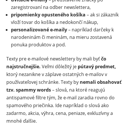
zaregistrovaní na odber newslettera,
pripomienky opusteného košíka
– ak si zákazník
vloží tovar do košíka a nedokončí nákup,
personalizované e-maily
– napríklad darčeky k
narodeninám či meninám, na mieru zostavená
ponuka produktov a pod.
Texty pre e-mailové newslettery by mali byť
čo
najstručnejšie.
Veľmi dôležitý je
pútavý predmet,
ktorý nezanikne v záplave ostatných e-mailov v
používateľovej schránke. Texty by
nemali obsahovať
tzv. spammy words
– slová, na ktoré reagujú
antispamové filtre tým, že e-mail zaradia rovno do
spamového priečinka. Ide napríklad o slová ako
zadarmo, akcia, výhra, cena, peniaze, exkluzívny a
mnohé ďalšie.