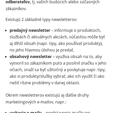
odberateľov,
tj. vašich budúcich alebo súčasných
zákazníkov.
Existujú 2 základné typy newsletterov:
predajný newsletter
– informuje o produktoch,
službách či aktuálnych akciách, súčasťou môže byť
aj dlhší obsah (napr. tipy, ako používať produkty),
no jeho hlavnou úlohou je predať,
obsahový newsletter
– využíva obsah na to, aby
vytvoril so zákazníkom puto a posilnil značku v jeho
očiach, snaží sa byť užitočný a poskytuje napr. tipy,
ako si produkty/služby vybrať, ako ich využiť či ako
riešiť rôzne problémy v danej oblasti.
Okrem newsletterov existujú aj ďalšie druhy
marketingových e-mailov, napr.:
uvítacie e-maily
– predstavenie značky po