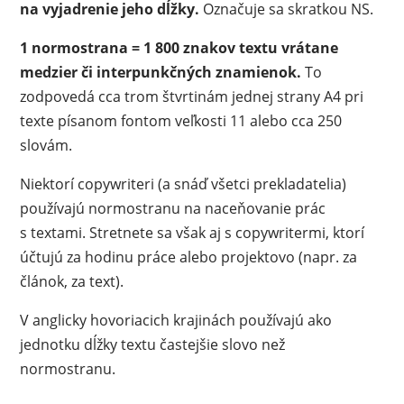
na vyjadrenie jeho dĺžky.
Označuje sa skratkou NS.
1 normostrana = 1 800 znakov textu vrátane
medzier či interpunkčných znamienok.
To
zodpovedá cca trom štvrtinám jednej strany A4 pri
texte písanom fontom veľkosti 11 alebo cca 250
slovám.
Niektorí copywriteri (a snáď všetci prekladatelia)
používajú normostranu na naceňovanie prác
s textami. Stretnete sa však aj s copywritermi, ktorí
účtujú za hodinu práce alebo projektovo (napr. za
článok, za text).
V anglicky hovoriacich krajinách používajú ako
jednotku dĺžky textu častejšie slovo než
normostranu.