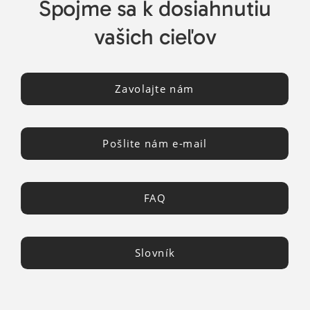
Spojme sa k dosiahnutiu
vašich cieľov
Zavolajte nám
Pošlite nám e-mail
FAQ
Slovník