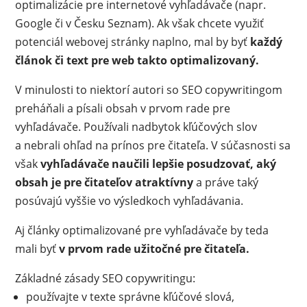
optimalizácie pre internetové vyhľadávače (napr.
Google či v Česku Seznam). Ak však chcete využiť
potenciál webovej stránky naplno, mal by byť
každý
článok či text pre web takto optimalizovaný.
V minulosti to niektorí autori so SEO copywritingom
preháňali a písali obsah v prvom rade pre
vyhľadávače. Používali nadbytok kľúčových slov
a nebrali ohľad na prínos pre čitateľa. V súčasnosti sa
však
vyhľadávače naučili lepšie posudzovať, aký
obsah je pre čitateľov atraktívny
a práve taký
posúvajú vyššie vo výsledkoch vyhľadávania.
Aj články optimalizované pre vyhľadávače by teda
mali byť
v prvom rade užitočné pre čitateľa.
Základné zásady SEO copywritingu:
používajte v texte správne kľúčové slová,