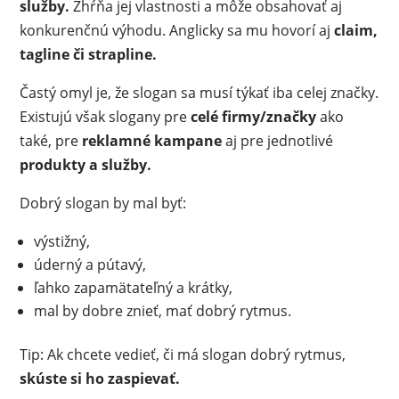
služby.
Zhŕňa jej vlastnosti a môže obsahovať aj
konkurenčnú výhodu. Anglicky sa mu hovorí aj
claim,
tagline či strapline.
Častý omyl je, že slogan sa musí týkať iba celej značky.
Existujú však slogany pre
celé firmy/značky
ako
také, pre
reklamné kampane
aj pre jednotlivé
produkty a služby.
Dobrý slogan by mal byť:
výstižný,
úderný a pútavý,
ľahko zapamätateľný a krátky,
mal by dobre znieť, mať dobrý rytmus.
Tip: Ak chcete vedieť, či má slogan dobrý rytmus,
skúste si ho zaspievať.