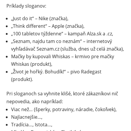
Príklady sloganov:
„Just do it“ – Nike (značka),
„Think different“ – Apple (značka),
„100 tabletov týždenne“ – kampaň Alza.sk a .cz,
„Seznam, najdu tam co neznám“ – internetový
vyhľadávač Seznam.cz (služba, dnes už celá značka),
Mačky by kupovali Whiskas – krmivo pre mačky
Whiskas (produkt),
„Život je hořký. Bohudík!“ – pivo Radegast
(produkt).
Pri sloganoch sa vyhnite klišé, ktoré zákazníkovi nič
nepovedia, ako napríklad:
Viac než… (šperky, potraviny, náradie, čokoľvek),
Najlacnejšie…,
Tradícia…, Istota…,