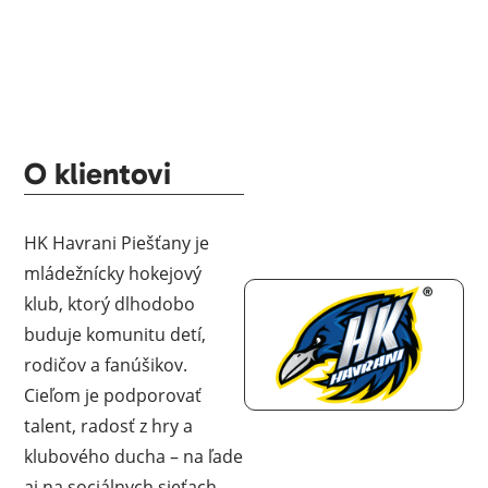
O klientovi
HK Havrani Piešťany je
mládežnícky hokejový
klub, ktorý dlhodobo
buduje komunitu detí,
rodičov a fanúšikov.
Cieľom je podporovať
talent, radosť z hry a
klubového ducha – na ľade
aj na sociálnych sieťach.