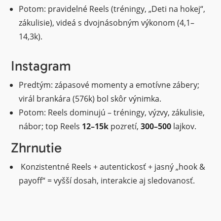
Potom: pravidelné Reels (tréningy, „Deti na hokej“,
zákulisie), videá s dvojnásobným výkonom (4,1–
14,3k).
Instagram
Predtým: zápasové momenty a emotívne zábery;
virál brankára (576k) bol skôr výnimka.
Potom: Reels dominujú – tréningy, výzvy, zákulisie,
nábor; top Reels
12–15k
pozretí,
300–500
lajkov.
Zhrnutie
Konzistentné Reels + autentickosť + jasný „hook &
payoff“ = vyšší dosah, interakcie aj sledovanosť.