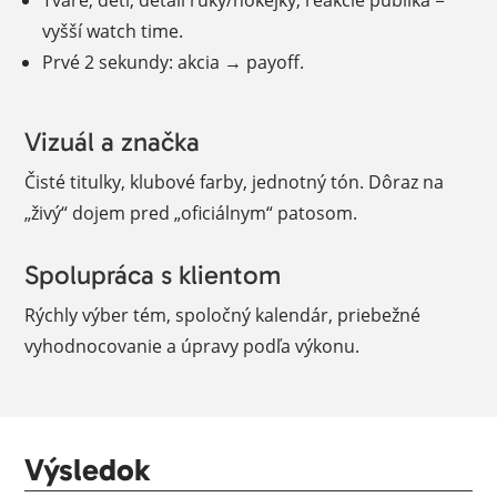
Tváre, deti, detail ruky/hokejky, reakcie publika =
vyšší watch time.
Prvé 2 sekundy: akcia → payoff.
Vizuál a značka
Čisté titulky, klubové farby, jednotný tón. Dôraz na
„živý“ dojem pred „oficiálnym“ patosom.
Spolupráca s klientom
Rýchly výber tém, spoločný kalendár, priebežné
vyhodnocovanie a úpravy podľa výkonu.
Výsledok