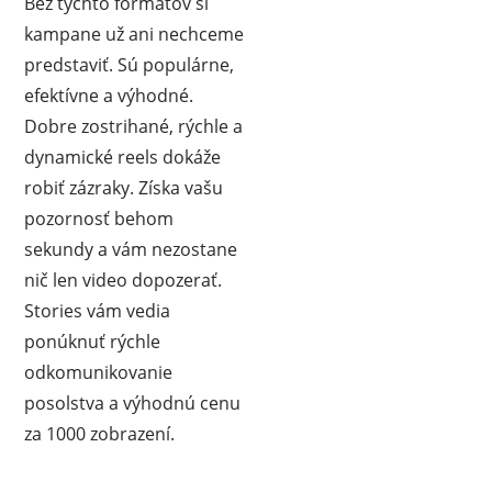
Bez týchto formátov si
kampane už ani nechceme
predstaviť. Sú populárne,
efektívne a výhodné.
Dobre zostrihané, rýchle a
dynamické reels dokáže
robiť zázraky. Získa vašu
pozornosť behom
sekundy a vám nezostane
nič len video dopozerať.
Stories vám vedia
ponúknuť rýchle
odkomunikovanie
posolstva a výhodnú cenu
za 1000 zobrazení.