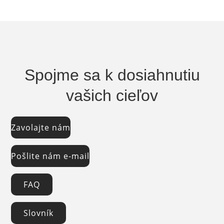
Spojme sa k dosiahnutiu
vašich cieľov
Zavolajte nám
Pošlite nám e-mail
FAQ
Slovník