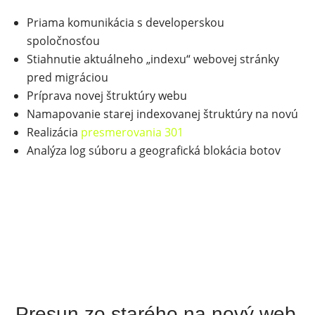
Priama komunikácia s developerskou
spoločnosťou
Stiahnutie aktuálneho „indexu“ webovej stránky
pred migráciou
Príprava novej štruktúry webu
Namapovanie starej indexovanej štruktúry na novú
Realizácia
presmerovania 301
Analýza log súboru a geografická blokácia botov
Presun zo starého na nový web