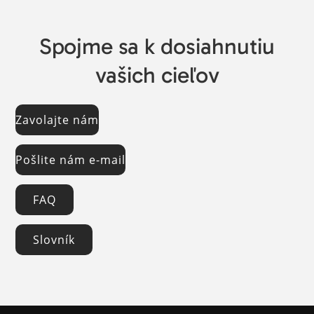
Spojme sa k dosiahnutiu
vašich cieľov
Zavolajte nám
Pošlite nám e-mail
FAQ
Slovník