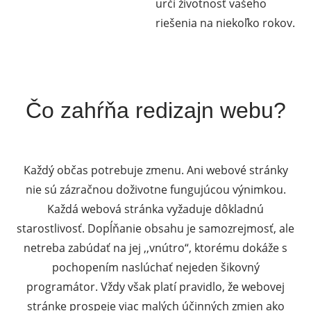
určí životnosť vašeho
riešenia na niekoľko rokov.
Čo zahŕňa redizajn webu?
Každý občas potrebuje zmenu. Ani webové stránky
nie sú zázračnou doživotne fungujúcou výnimkou.
Každá webová stránka vyžaduje dôkladnú
starostlivosť. Dopĺňanie obsahu je samozrejmosť, ale
netreba zabúdať na jej ,,vnútro“, ktorému dokáže s
pochopením naslúchať nejeden šikovný
programátor. Vždy však platí pravidlo, že webovej
stránke prospeje viac malých účinných zmien ako