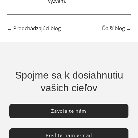
výzvam.
←
Predchádzajúci blog
Ďalší blog
→
Spojme sa k dosiahnutiu
vašich cieľov
Zavolajte nám
Pošlite nám e-mail