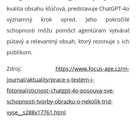
kvalita obsahu kľúčová, predstavuje ChatGPT-4o
významný krok vpred. Jeho pokročilé
schopnosti môžu pomôcť agentúram vytvárať
pútavý a relevantný obsah, ktorý rezonuje s ich
publikom.
Zdroj:
https://www.focus-age.cz/m-
journal/aktuality/prace-s-textem-i-
fotorealisticnost–chatgpt-4o-posouva-sve-
schopnosti-tvorby-obrazku-o-nekolik-trid-
vyse__s288x17761.html