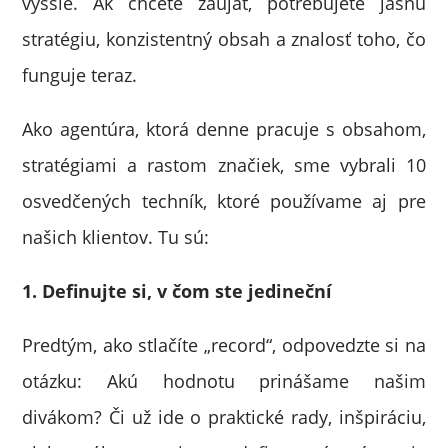
vyššie. Ak chcete zaujať, potrebujete jasnú
stratégiu, konzistentný obsah a znalosť toho, čo
funguje teraz.
Ako agentúra, ktorá denne pracuje s obsahom,
stratégiami a rastom značiek, sme vybrali 10
osvedčených techník, ktoré používame aj pre
našich klientov. Tu sú:
1. Definujte si, v čom ste jedineční
Predtým, ako stlačíte „record“, odpovedzte si na
otázku: Akú hodnotu prinášame našim
divákom? Či už ide o praktické rady, inšpiráciu,