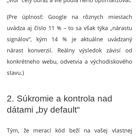
„vidí“ celý obraz a vie podľa neho optimalizovať.
(Pre úplnosť: Google na rôznych miestach
uvádza aj číslo 11 % – to sa však týka „nárastu
signálov“, kým 14 % je aktuálne uvádzaný
nárast konverzií. Reálny výsledok závisí od
konkrétneho webu, odvetvia a východiskového
stavu.)
2. Súkromie a kontrola nad
dátami „by default“
Tým, že merací kód beží na vašej vlastnej