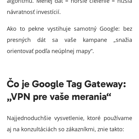
algoritmu. Menej dát = horšie cielenie = nižšia
návratnosť investícií.
Ako to pekne vystihuje samotný Google: bez
presných dát sa vaše kampane „snažia
orientovať podľa neúplnej mapy“.
Čo je Google Tag Gateway:
„VPN pre vaše merania“
Najjednoduchšie vysvetlenie, ktoré používame
aj na konzultáciách so zákazníkmi, znie takto: