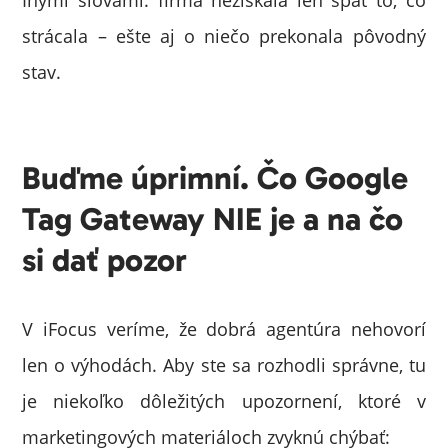
Inými slovami: firma nezískala len späť to, čo
strácala – ešte aj o niečo prekonala pôvodný
stav.
Buďme úprimní. Čo Google
Tag Gateway NIE je a na čo
si dať pozor
V iFocus veríme, že dobrá agentúra nehovorí
len o výhodách. Aby ste sa rozhodli správne, tu
je niekoľko dôležitých upozornení, ktoré v
marketingových materiáloch zvyknú chýbať: