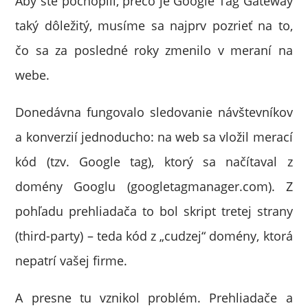
Aby ste pochopili, prečo je Google Tag Gateway
taký dôležitý, musíme sa najprv pozrieť na to,
čo sa za posledné roky zmenilo v meraní na
webe.
Donedávna fungovalo sledovanie návštevníkov
a konverzií jednoducho: na web sa vložil merací
kód (tzv. Google tag), ktorý sa načítaval z
domény Googlu (googletagmanager.com). Z
pohľadu prehliadača to bol skript tretej strany
(third-party) – teda kód z „cudzej“ domény, ktorá
nepatrí vašej firme.
A presne tu vznikol problém. Prehliadače a