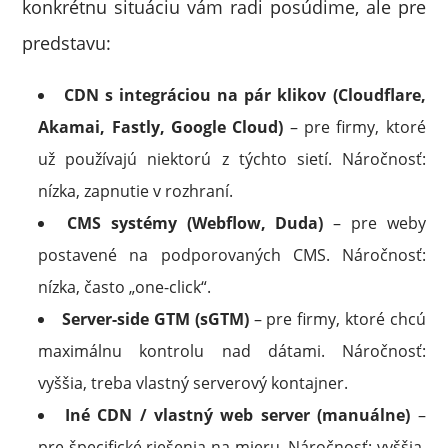
konkrétnu situáciu vám radi posúdime, ale pre
predstavu:
CDN s integráciou na pár klikov (Cloudflare,
Akamai, Fastly, Google Cloud)
– pre firmy, ktoré
už používajú niektorú z týchto sietí. Náročnosť:
nízka, zapnutie v rozhraní.
CMS systémy (Webflow, Duda)
– pre weby
postavené na podporovaných CMS. Náročnosť:
nízka, často „one-click“.
Server-side GTM (sGTM)
– pre firmy, ktoré chcú
maximálnu kontrolu nad dátami. Náročnosť:
vyššia, treba vlastný serverový kontajner.
Iné CDN / vlastný web server (manuálne)
–
pre špecifické riešenia na mieru. Náročnosť: vyššia,