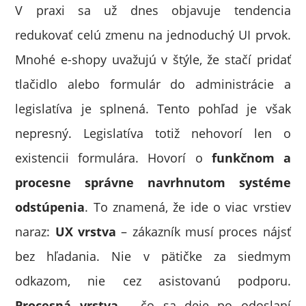
V praxi sa už dnes objavuje tendencia
redukovať celú zmenu na jednoduchý UI prvok.
Mnohé e-shopy uvažujú v štýle, že stačí pridať
tlačidlo alebo formulár do administrácie a
legislatíva je splnená. Tento pohľad je však
nepresný. Legislatíva totiž nehovorí len o
existencii formulára. Hovorí o
funkčnom a
procesne správne navrhnutom systéme
odstúpenia
. To znamená, že ide o viac vrstiev
naraz:
UX vrstva
– zákazník musí proces nájsť
bez hľadania. Nie v pätičke za siedmym
odkazom, nie cez asistovanú podporu.
Procesná vrstva
– čo sa deje po odoslaní