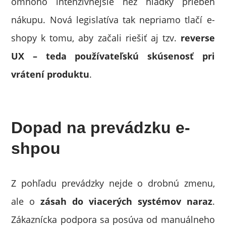
omnoho intenzívnejšie než hladký priebeh
nákupu. Nová legislatíva tak nepriamo tlačí e-
shopy k tomu, aby začali riešiť aj tzv.
reverse
UX – teda používateľskú skúsenosť pri
vrátení produktu
.
Dopad na prevádzku e-
shpou
Z pohľadu prevádzky nejde o drobnú zmenu,
ale o
zásah do viacerých systémov naraz
.
Zákaznícka podpora sa posúva od manuálneho