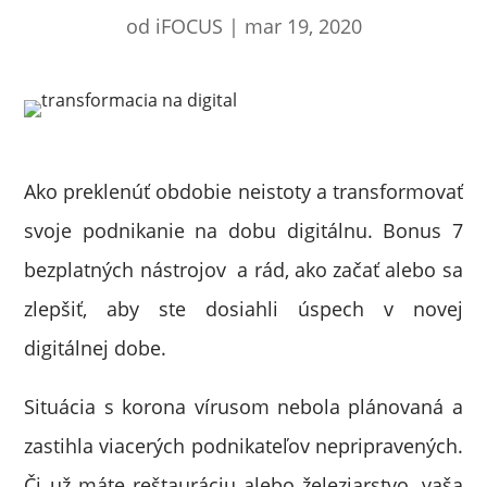
od
iFOCUS
|
mar 19, 2020
Ako preklenúť obdobie neistoty a transformovať
svoje podnikanie na dobu digitálnu. Bonus 7
bezplatných nástrojov a rád, ako začať alebo sa
zlepšiť, aby ste dosiahli úspech v novej
digitálnej dobe.
Situácia s korona vírusom nebola plánovaná a
zastihla viacerých podnikateľov nepripravených.
Či už máte reštauráciu alebo železiarstvo, vaša