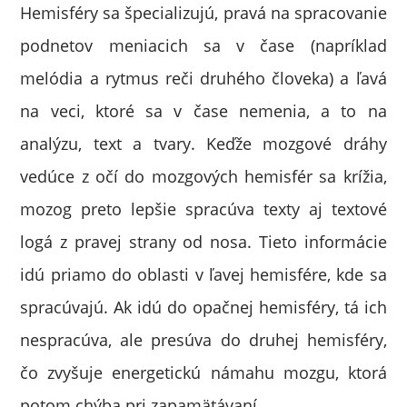
Hemisféry sa špecializujú, pravá na spracovanie
podnetov meniacich sa v čase (napríklad
melódia a rytmus reči druhého človeka) a ľavá
na veci, ktoré sa v čase nemenia, a to na
analýzu, text a tvary. Keďže mozgové dráhy
vedúce z očí do mozgových hemisfér sa krížia,
mozog preto lepšie spracúva texty aj textové
logá z pravej strany od nosa. Tieto informácie
idú priamo do oblasti v ľavej hemisfére, kde sa
spracúvajú. Ak idú do opačnej hemisféry, tá ich
nespracúva, ale presúva do druhej hemisféry,
čo zvyšuje energetickú námahu mozgu, ktorá
potom chýba pri zapamätávaní.