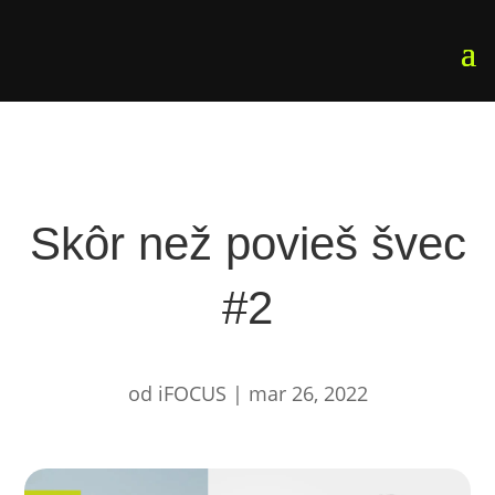
Skôr než povieš švec
#2
od
iFOCUS
|
mar 26, 2022