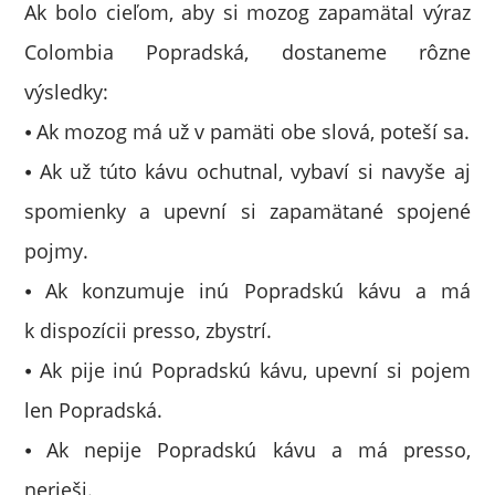
Ak bolo cieľom, aby si mozog zapamätal výraz
Colombia Popradská, dostaneme rôzne
výsledky:
⦁ Ak mozog má už v pamäti obe slová, poteší sa.
⦁ Ak už túto kávu ochutnal, vybaví si navyše aj
spomienky a upevní si zapamätané spojené
pojmy.
⦁ Ak konzumuje inú Popradskú kávu a má
k dispozícii presso, zbystrí.
⦁ Ak pije inú Popradskú kávu, upevní si pojem
len Popradská.
⦁ Ak nepije Popradskú kávu a má presso,
nerieši.