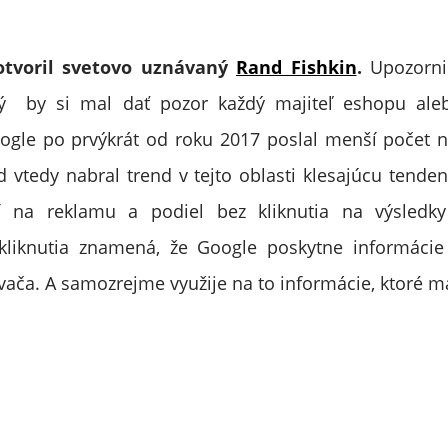
otvoril svetovo uznávaný
Rand Fishkin
.
Upozorni
rý by si mal dať pozor každý majiteľ eshopu ale
ogle po prvýkrát od roku 2017 poslal menší počet n
 vtedy nabral trend v tejto oblasti klesajúcu tenden
tí na reklamu a podiel bez kliknutia na výsledky
kliknutia znamená, že Google poskytne informácie 
vača. A samozrejme využije na to informácie, ktoré má