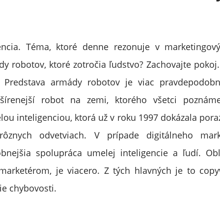
encia. Téma, ktoré denne rezonuje v marketingový
dy robotov, ktoré zotročia ľudstvo? Zachovajte poko
. Predstava armády robotov je viac pravdepodobn
ozšírenejší robot na zemi, ktorého všetci poznáme
ou inteligenciou, ktorá už v roku 1997 dokázala poraz
rôznych odvetviach. V prípade digitálneho mark
nejšia spolupráca umelej inteligencie a ľudí. Obl
rketérom, je viacero. Z tých hlavných je to copyw
ie chybovosti.