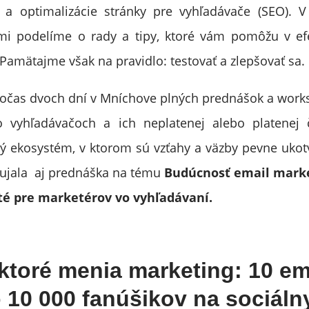
 a optimalizácie stránky pre vyhľadávače (SEO). 
mi podelíme o rady a tipy, ktoré vám pomôžu v efek
 Pamätajme však na pravidlo: testovať a zlepšovať sa.
očas dvoch dní v Mníchove plných prednášok a work
o vyhľadávačoch a ich neplatenej alebo platenej č
ľký ekosystém, v ktorom sú vzťahy a väzby pevne uko
aujala aj prednáška na tému
Budúcnosť email marke
žité pre marketérov vo vyhľadávaní.
ktoré menia marketing: 10 em
o 10 000 fanúšikov na sociáln