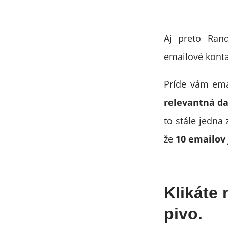
Aj preto Ran
emailové konta
Príde vám ema
relevantná d
to stále jedna
že
10 emailov 
Klikáte 
pivo.