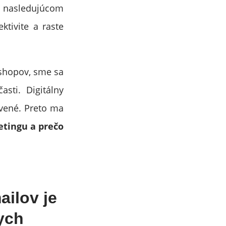
V nasledujúcom
tivite a raste
shopov, sme sa
asti. Digitálny
tvené. Preto ma
tingu a prečo
ailov je
ych