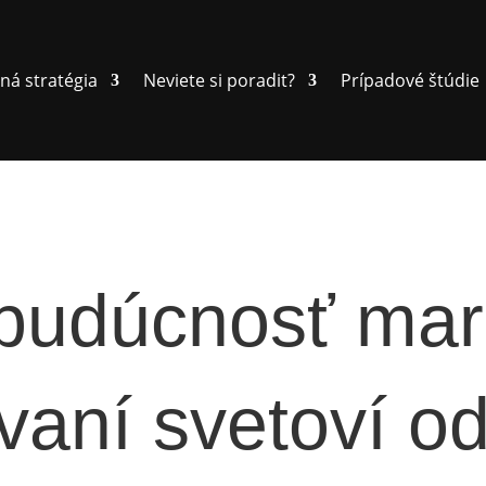
ná stratégia
Neviete si poradit?
Prípadové štúdie
 budúcnosť mar
vaní svetoví od