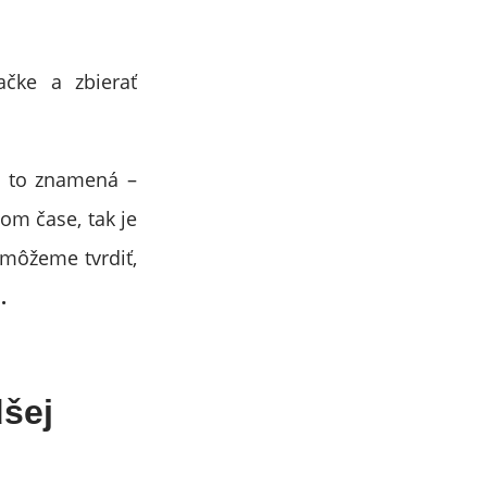
čke a zbierať
, to znamená –
om čase, tak je
 môžeme tvrdiť,
.
dšej