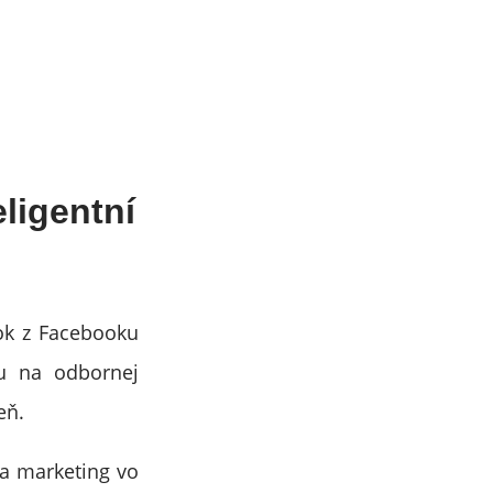
ligentní
nok z Facebooku
gu na odbornej
eň.
a marketing vo