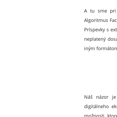
A tu sme pri
Algoritmus Fac
Príspevky s e
neplatený dosa
iným formátom
Náš názor je
digitálneho e
možnosti, ktor