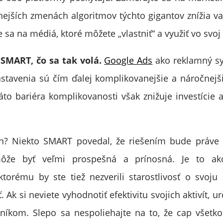
znejších zmenách algoritmov týchto gigantov znížia va
 sa na médiá, ktoré môžete „vlastniť“ a využiť vo svo
 SMART, čo sa tak volá.
Google Ads
ako reklamný sy
stavenia sú čím ďalej komplikovanejšie a náročnejš
áto bariéra komplikovanosti však znižuje investície a
n? Niekto SMART povedal, že riešením bude práv
 môže byť veľmi prospešná a prínosná. Je to 
torému by ste tiež nezverili starostlivosť o svoju
 Ak si neviete vyhodnotiť efektivitu svojich aktivít, ur
níkom. Slepo sa nespoliehajte na to, že cap všetko