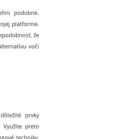
eľmi podobne.
ojej platforme.
epodobnosť, že
lternatívu voči
ôležité prvky
 Využite preto
ngové techniky,