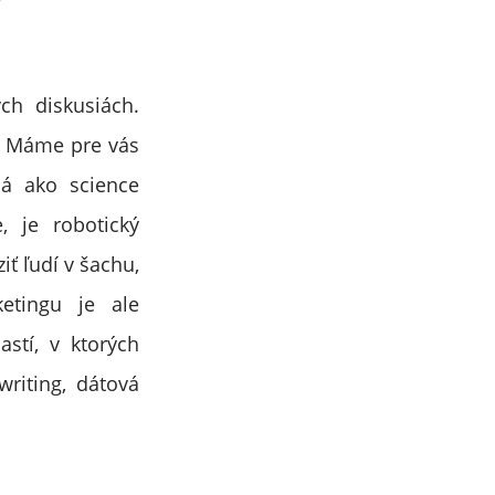
ch diskusiách.
j. Máme pre vás
á ako science
, je robotický
iť ľudí v šachu,
etingu je ale
astí, v ktorých
riting, dátová