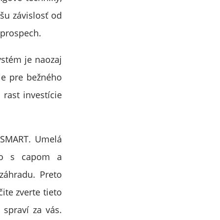
šu závislosť od
j prospech.
stém je naozaj
ie pre bežného
 rast investície
e SMART. Umelá
ako s capom a
 záhradu. Preto
čite zverte tieto
 spraví za vás.