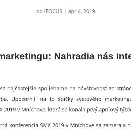
od
iFOCUS
|
apr 4, 2019
marketingu: Nahradia nás inte
sa najčastejšie spoliehame na návštevnosť zo strá
ba. Upozornili na to špičky svetového marketin
X 2019 v Mníchove, ktorá sa konala prvý aprílový týžd
rná konferencia SMX 2019 v Mníchove sa zamerala n