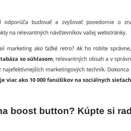
d odporúča budovať a zvyšovať povedomie o zna
kty na relevantných návštevníkov vašej webstránky.
il marketing ako ťažké retro? Ak ho robíte správne
atabáza so súhlasom
, relevantných obsah a v správn
 z najefektívnejších marketingových techník. Dokonca
je viac ako 10 000 fanúšikov na sociálnych sieťach
na boost button? Kúpte si ra