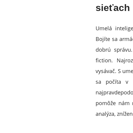
sieťach
Umelá intelig
Bojíte sa armá
dobrú správu
fiction. Najr
vysávač. S umel
sa počíta v 
najpravdepodob
pomôže nám ma
analýza, znížen