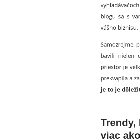
vyhľadávačoch
blogu sa s va
vášho biznisu.
Samozrejme, p
bavili nielen 
priestor je ve
prekvapila a z
je to je dôle
Trendy, 
viac ak