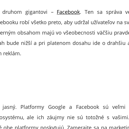
 druhom gigantovi –
Facebook
. Ten sa správa v
ebooku robí všetko preto, aby udržal užívateľov na sv
xterným obsahom majú vo všeobecnosti väčšiu pravd
h bude nižší a pri platenom dosahu ide o drahšiu a
 reklám.
 jasný. Platformy Google a Facebook sú veľmi d
kosystému, ale ich záujmy nie sú totožné s vašimi.
é obe platformy poskytujú. Zamerajte sa na marketi