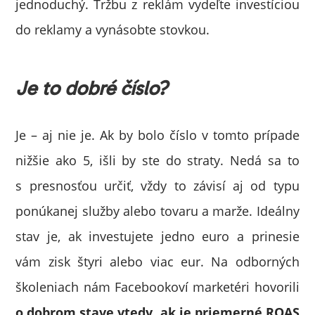
jednoduchý. Tržbu z reklám vydeľte investíciou
do reklamy a vynásobte stovkou.
Je to dobré číslo?
Je – aj nie je. Ak by bolo číslo v tomto prípade
nižšie ako 5, išli by ste do straty. Nedá sa to
s presnosťou určiť, vždy to závisí aj od typu
ponúkanej služby alebo tovaru a marže. Ideálny
stav je, ak investujete jedno euro a prinesie
vám zisk štyri alebo viac eur. Na odborných
školeniach nám Facebookoví marketéri hovorili
o dobrom stave vtedy, ak je priemerné ROAS