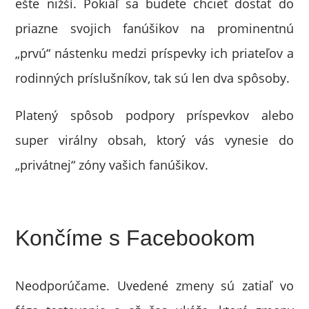
ešte nižší. Pokiaľ sa budete chcieť dostať do
priazne svojich fanúšikov na prominentnú
„prvú“ nástenku medzi príspevky ich priateľov a
rodinných príslušníkov, tak sú len dva spôsoby.
Platený spôsob podpory príspevkov alebo
super virálny obsah, ktorý vás vynesie do
„privátnej“ zóny vašich fanúšikov.
Končíme s Facebookom
Neodporúčame. Uvedené zmeny sú zatiaľ vo