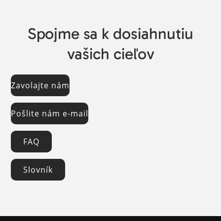
Spojme sa k dosiahnutiu
vašich cieľov
Zavolajte nám
Pošlite nám e-mail
FAQ
Slovník