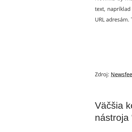
text, napríklad
URL adresám. T
Zdroj:
Newsfe
Väčšia 
nástroj