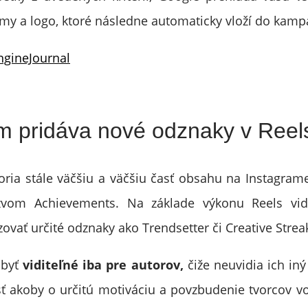
rmy a logo, ktoré následne automaticky vloží do kamp
ngineJournal
m pridáva nové odznaky v Reel
oria stále väčšiu a väčšiu časť obsahu na Instagrame
zvom Achievements. Na základe výkonu Reels vid
ovať určité odznaky ako Trendsetter či Creative Strea
 byť
viditeľné iba pre autorov,
čiže neuvidia ich iný
ť akoby o určitú motiváciu a povzbudenie tvorcov vo