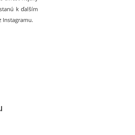
dostanú k ďalším
z Instagramu.
u