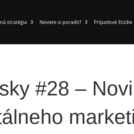
ná stratégia
Neviete si poradit?
Prípadové štúdie
sky #28 – Novi
itálneho market