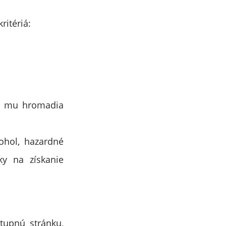
ritériá:
sa mu hromadia
kohol, hazardné
ky na získanie
stupnú stránku,