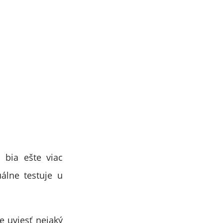
 bia ešte viac
álne testuje u
e uviesť nejaký