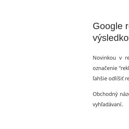
Google r
výsledko
Novinkou v re
označenie “rek
ľahšie odlíšiť
Obchodný názo
vyhľadávaní.