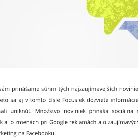
ám prinášame súhrn tých najzaujímavejších novinie
eto sa aj v tomto čísle Focusiek dozviete informáci
li uniknúť. Množstvo noviniek prináša sociálna s
ak aj o zmenách pri Google reklamách a o zaujímavýc
rketing na Facebooku.