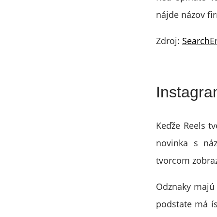
nájde názov fi
Zdroj:
SearchE
Instagra
Keďže Reels tv
novinka s ná
tvorcom zobraz
Odznaky majú
podstate má ís