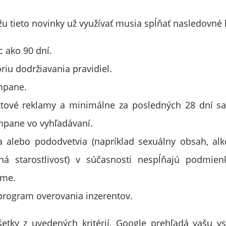
u tieto novinky už využívať musia spĺňať nasledovné k
c ako 90 dní.
riu dodržiavania pravidiel.
mpane.
xtové reklamy a minimálne za posledných 28 dní 
mpane vo vyhľadávaní.
ia alebo pododvetvia (napríklad sexuálny obsah, al
ná starostlivosť) v súčasnosti nespĺňajú podmien
rme.
program overovania inzerentov.
etky z uvedených kritérií, Google prehľadá vašu v