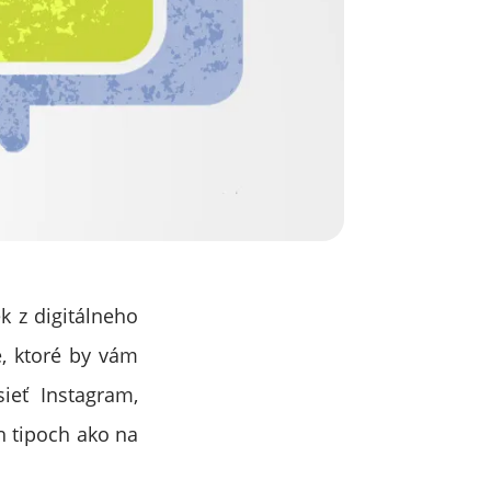
k z digitálneho
e, ktoré by vám
ieť Instagram,
h tipoch ako na