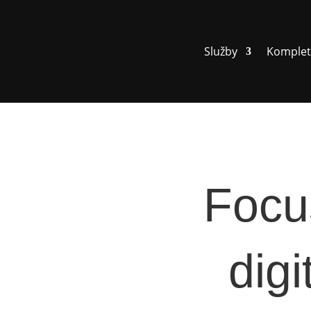
Služby
Komplet
Focu
dig