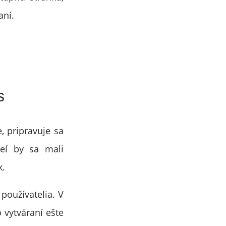
aní.
s
, pripravuje sa
eí by sa mali
k.
 používatelia. V
 vytváraní ešte