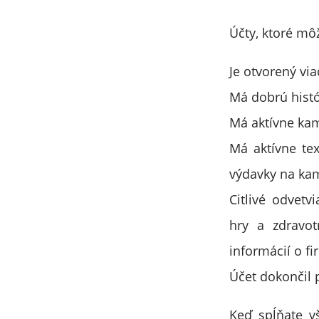
Účty, ktoré môž
Je otvorený via
Má dobrú histó
Má aktívne ka
Má aktívne te
výdavky na ka
Citlivé odvetv
hry a zdravot
informácií o fi
Účet dokončil 
Keď spĺňate vš