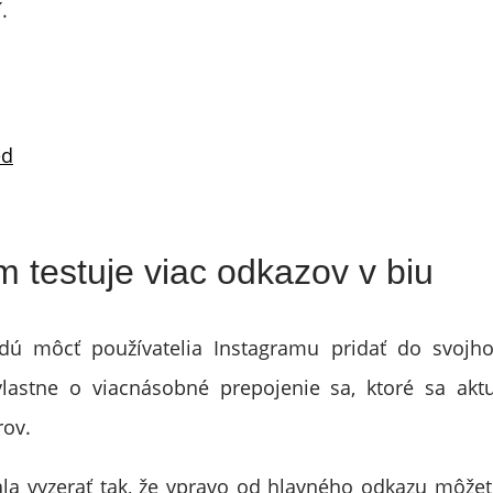
.
ed
m testuje viac odkazov v biu
 môcť používatelia Instagramu pridať do svojho
vlastne o viacnásobné prepojenie sa, ktoré sa aktu
rov.
a vyzerať tak, že vpravo od hlavného odkazu môžet