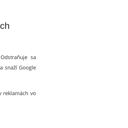
ých
 Odstraňuje sa
sa snaží Google
v reklamách vo