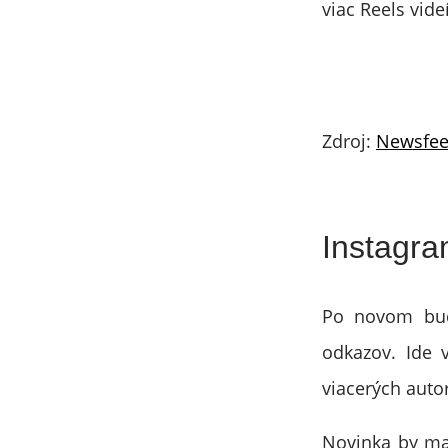
viac Reels videí
Zdroj:
Newsfe
Instagra
Po novom budú
odkazov. Ide 
viacerých auto
Novinka by mal