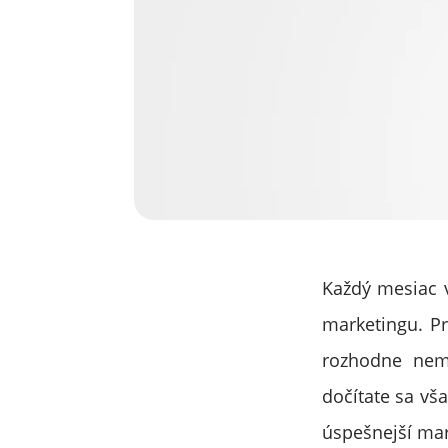
Každý mesiac v
marketingu. Pr
rozhodne nema
dočítate sa vš
úspešnejší ma