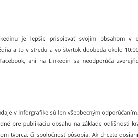
kedinu je lepšie prispievať svojim obsahom v d
ždňa a to v stredu a vo štvrtok doobeda okolo 10:0
 Facebook, ani na Linkedin sa neodporúča zverejň
údaje v inforgrafike sú len všeobecným odporúčaní
dné pre publikáciu obsahu na základe odlišnosti kraj
rom tvorca, či spoločnosť pôsobia. Ak chcete dosiah