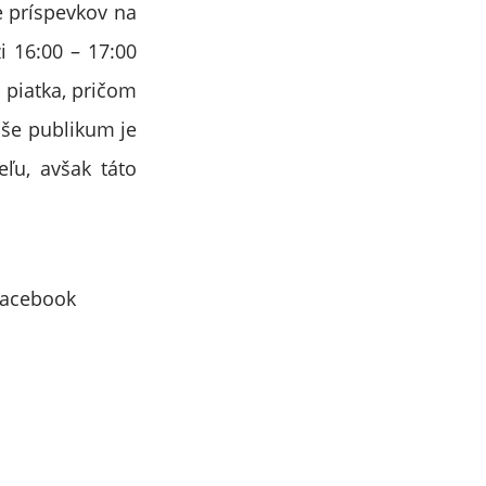
e príspevkov na
i 16:00 – 17:00
 piatka, pričom
aše publikum je
eľu, avšak táto