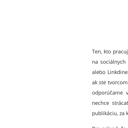
Ten, kto pracu
na sociálnych 
alebo Linkdine
ak ste tvorcom
odporúčame ve
nechce stráca
publikáciu, za