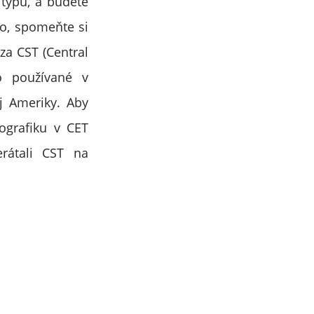
 typu, a budete
no, spomeňte si
za CST (Central
o používané v
j Ameriky. Aby
fografiku v CET
rátali CST na