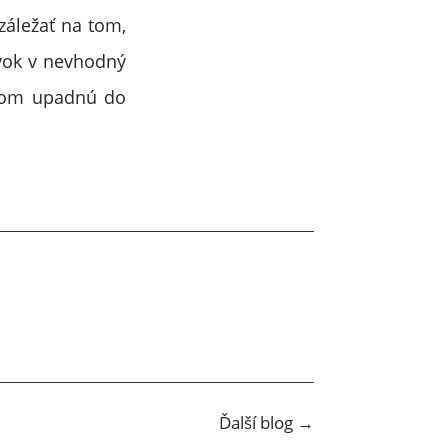
záležať na tom,
evok v nevhodný
vkom upadnú do
Ďalší blog
→