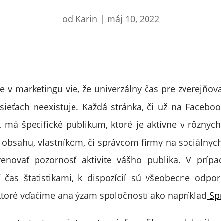
od
Karin
|
máj 10, 2022
je v marketingu vie, že univerzálny čas pre zverejňov
sieťach neexistuje. Každá stránka, či už na Facebo
, má špecifické publikum, ktoré je aktívne v rôznych
 obsahu, vlastníkom, či správcom firmy na sociálnych 
novať pozornosť aktivite vášho publika. V príp
ť čas štatistikami, k dispozícií sú všeobecne odpo
 ktoré vďačíme analýzam spoločností ako napríklad
Spr