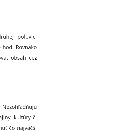
ruhej polovici
0 hod. Rovnako
ovať obsah cez
m. Nezohľadňujú
iny, kultúry či
nuť čo najväčší