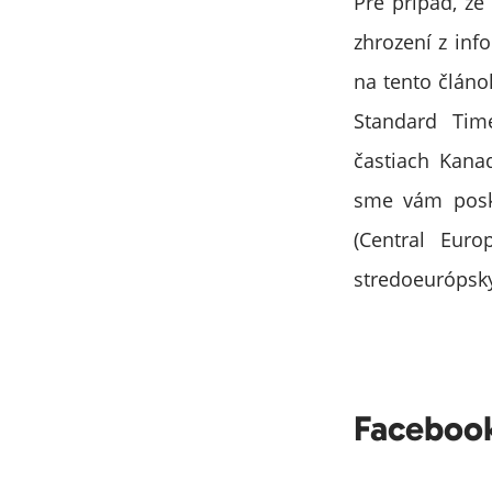
Pre prípad, že
zhrození z inf
na tento článo
Standard Tim
častiach Kana
sme vám poskyt
(Central Eur
stredoeurópsky
Faceboo