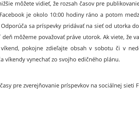
nižšie môžete vidieť, že rozsah časov pre publikovani
i Facebook je okolo 10:00 hodiny ráno a potom medz
Odporúča sa príspevky pridávať na sieť od utorka do
ší deň môžeme považovať práve utorok. Ak viete, že v
 víkend, pokojne zdieľajte obsah v sobotu či v ned
a víkendy vynechať zo svojho edičného plánu.