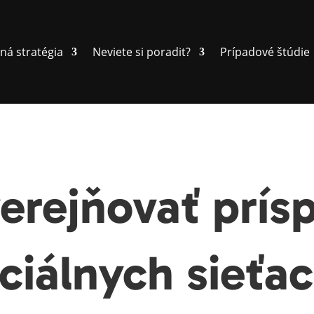
ná stratégia
Neviete si poradit?
Prípadové štúdie
erejňovať prís
ciálnych sieťa