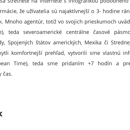
 sa stretnete na internete s infografikou podobného
ormácie, že užívatelia sú najaktívnejší o 3- hodine rá
k. Mnoho agentúr, totiž vo svojich prieskumoch uvád
e), teda severoamerické centrálne časové pásm
dy, Spojených štátov amerických, Mexika či Stredne
li komfortnejší prehľad, vytvorili sme vlastnú in
opean Time), teda sme pridaním +7 hodín a pre
 čas.
k