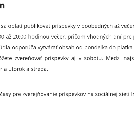
am
sa oplatí publikovať príspevky v poobedných až več
00 až 20:00 hodinou večer, pričom vhodných dní pre 
túdia odporúča vytvárať obsah od pondelka do piatka 
žete zvereňovať príspevky aj v sobotu. Medzi najsi
ria utorok a streda.