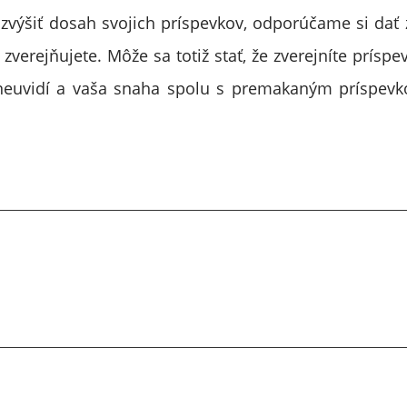
výšiť dosah svojich príspevkov, odporúčame si dať 
 zverejňujete. Môže sa totiž stať, že zverejníte prísp
 neuvidí a vaša snaha spolu s premakaným príspe