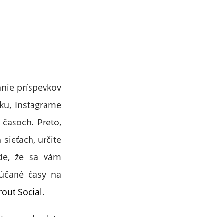
anie príspevkov
oku, Instagrame
 časoch. Preto,
sieťach, určite
ade, že sa vám
rúčané časy na
out Social
.