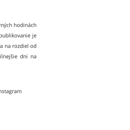
erných hodinách
publikovanie je
a na rozdiel od
lnejšie dni na