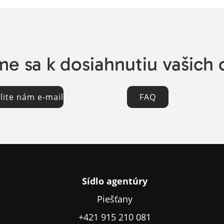
e sa k dosiahnutiu vašich 
lite nám e-mail
FAQ
Sídlo agentúry
Piešťany
+421 915 210 081