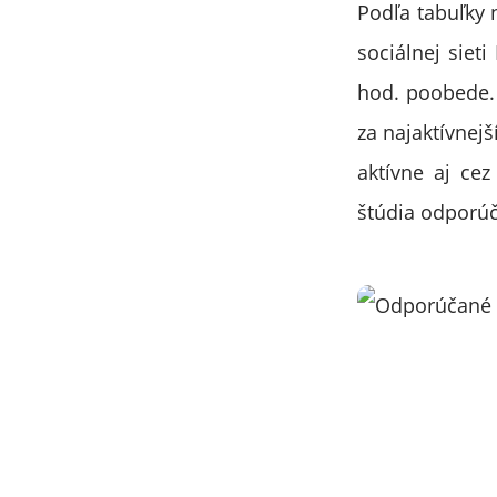
Podľa tabuľky 
sociálnej siet
hod. poobede. 
za najaktívnej
aktívne aj cez
štúdia odporúč