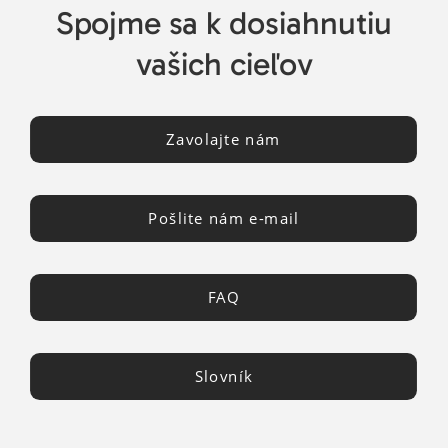
Spojme sa k dosiahnutiu
vašich cieľov
Zavolajte nám
Pošlite nám e-mail
FAQ
Slovník