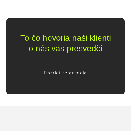
To čo hovoria naši klienti
o nás vás presvedčí
Pozrieť referencie