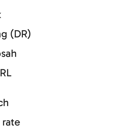
k
ng (DR)
bsah
URL
ch
rate