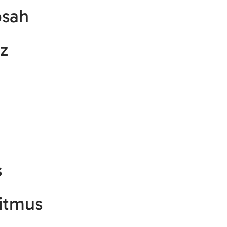
bsah
z
s
itmus