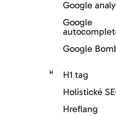
Google analy
Google
autocomplet
Google Bom
H
H1 tag
Holistické S
Hreflang