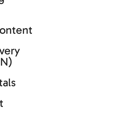
ontent
very
DN)
tals
t