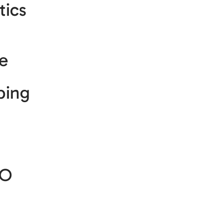
tics
e
bing
EO