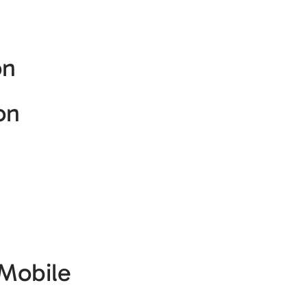
on
on
 Mobile
)