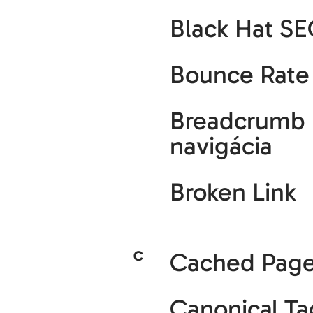
Black Hat S
Bounce Rate
Breadcrumb
navigácia
Broken Link
C
Cached Pag
Canonical Ta