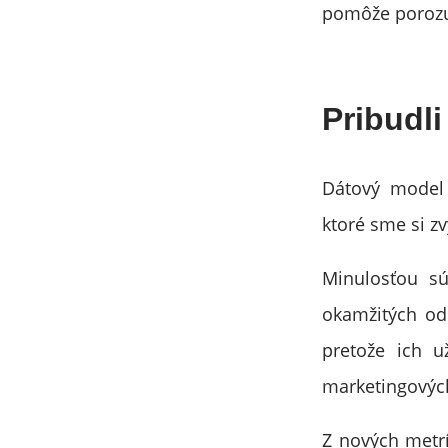
pomôže porozu
Pribudli
Dátový model
ktoré sme si zv
Minulosťou s
okamžitých od
pretože ich 
marketingových
Z nových metrí