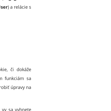
User
) a relácie s
kie, či dokáže
ým funkciám sa
robiť úpravy na
a vy sa vyhnete