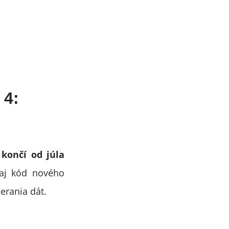
 4:
,
končí od júla
aj kód nového
erania dát.