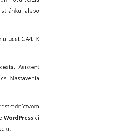
stránku alebo
emu účet GA4. K
cesta. Asistent
ics. Nastavenia
prostredníctvom
e
WordPress
či
áciu.