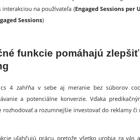
 s interakciou na používateľa (
Engaged Sessions per 
gaged Sessions
)
čné funkcie pomáhajú zlepšiť
ng
ics 4 zahŕňa v sebe aj meranie bez súborov coo
ávanie a potenciálne konverzie. Vďaka predikačn
e rozhodovať a rozumnejšie investovať do reklamy či 
kcie uľahčujú prácu, pretože všetko urobia za vás 