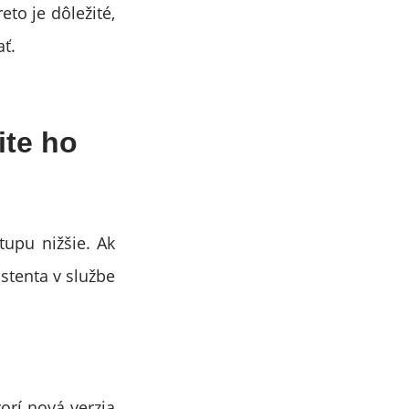
eto je dôležité,
ať.
ite ho
tupu nižšie. Ak
stenta v službe
orí nová verzia