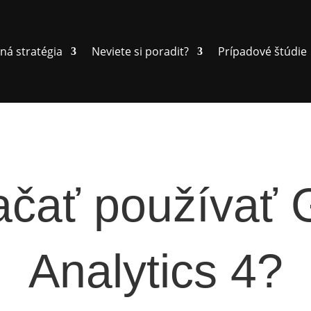
ná stratégia
Neviete si poradit?
Prípadové štúdie
ačať používať 
Analytics 4?