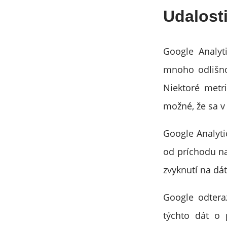
Udalost
Google Analyt
mnoho odlišnos
Niektoré metri
možné, že sa v
Google Analyti
od príchodu na
zvyknutí na dát
Google odtera
týchto dát o 