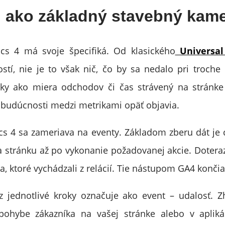
i ako základný stavebný kam
ics 4 má svoje špecifiká. Od klasického
Universal 
tí, nie je to však nič, čo by sa nedalo pri troche 
ky ako miera odchodov či čas strávený na stránke 
 budúcnosti medzi metrikami opäť objavia.
cs 4 sa zameriava na eventy. Základom zberu dát je 
 stránku až po vykonanie požadovanej akcie. Dotera
a, ktoré vychádzali z relácií. Tie nástupom GA4 končia
z jednotlivé kroky označuje ako event – udalosť. 
pohybe zákazníka na vašej stránke alebo v apliká