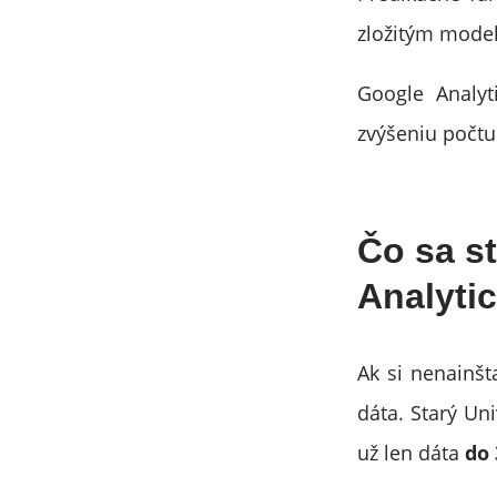
zložitým mode
Google Analy
zvýšeniu počtu 
Čo sa s
Analyti
Ak si nenainšt
dáta. Starý Un
už len dáta
do 