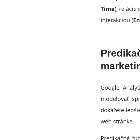
Time
), relácie
interakciou (
En
Predika
marketi
Google Analyt
modelovať spr
dokážete lepši
web stránke.
Predikačné fun