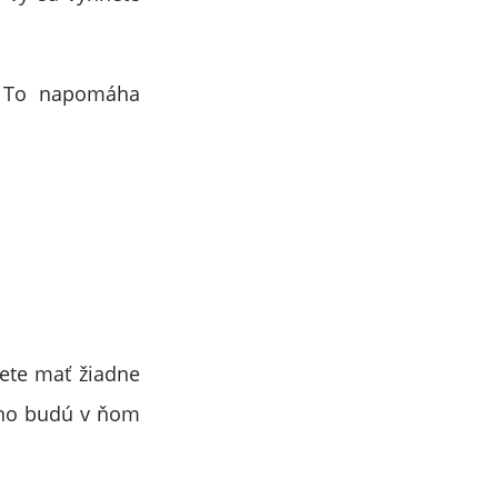
. To napomáha
dete mať žiadne
, no budú v ňom