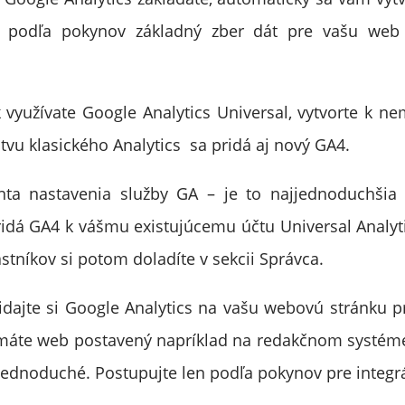
e podľa pokynov základný zber dát pre vašu web 
 využívate Google Analytics Universal, vytvorte k n
tvu klasického Analytics sa pridá aj nový GA4.
nta nastavenia služby GA – je to najjednoduchšia 
idá GA4 k vášmu existujúcemu účtu Universal Analyt
astníkov si potom doladíte v sekcii Správca.
idajte si Google Analytics na vašu webovú stránku 
k máte web postavený napríklad na redakčnom systém
o jednoduché. Postupujte len podľa pokynov pre integr