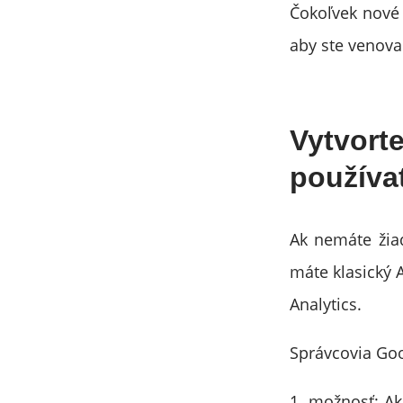
Čokoľvek nové s
aby ste venova
Vytvorte
používa
Ak nemáte žiad
máte klasický 
Analytics.
Správcovia Goo
1. možnosť: Ak