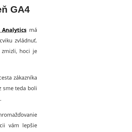
eň GA4
Analytics
má
cviku zvládnuť.
zmizli, hoci je
cesta zákazníka
z sme teda boli
.
Zhromažďovanie
cii vám lepšie