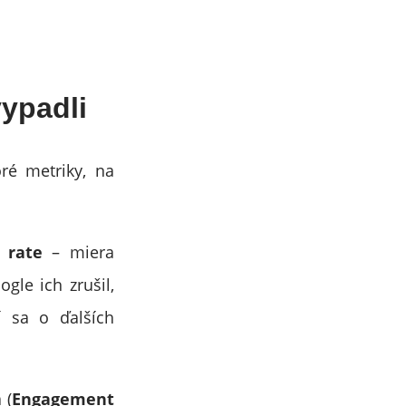
vypadli
ré metriky, na
 rate
– miera
gle ich zrušil,
 sa o ďalších
 (
Engagement