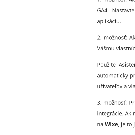
GA4. Nastavt
aplikáciu.
2. možnosť: Ak
Vášmu vlastníc
Použite Asiste
automaticky pr
užívateľov a vl
3. možnosť: Pr
integrácie. A
na
Wixe
, je t