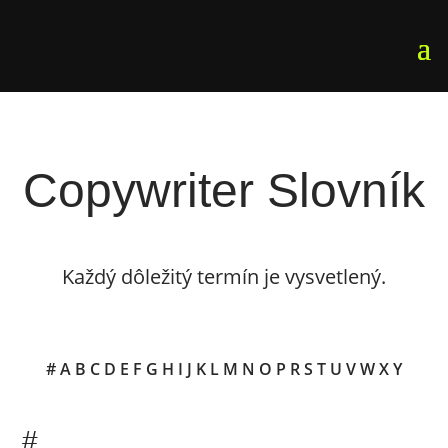
Copywriter Slovník
Každý dôležitý termín je vysvetlený.
#
A
B
C
D
E
F
G
H
I
J
K
L
M
N
O
P
R
S
T
U
V
W
X
Y
#